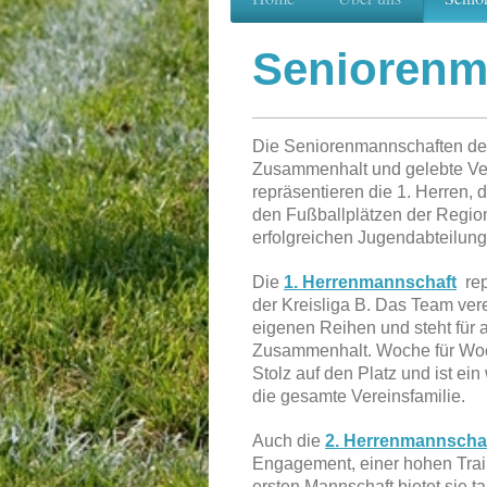
Seniorenm
Die Seniorenmannschaften des
Zusammenhalt und gelebte Ver
repräsentieren die 1. Herren,
den Fußballplätzen der Region
erfolgreichen Jugendabteilung
Die
1. Herrenmannschaft
rep
der Kreisliga B. Das Team vere
eigenen Reihen und steht für a
Zusammenhalt. Woche für Woch
Stolz auf den Platz und ist ein
die gesamte Vereinsfamilie.
Auch die
2. Herrenmannscha
Engagement, einer hohen Trai
ersten Mannschaft bietet sie ta