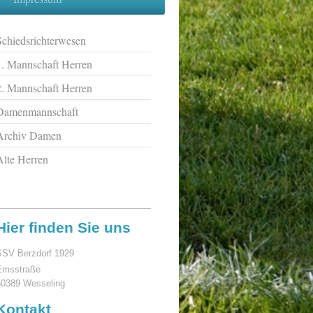
Schiedsrichterwesen
1. Mannschaft Herren
2. Mannschaft Herren
Damenmannschaft
Archiv Damen
Alte Herren
Hier finden Sie uns
SSV Berzdorf 1929
Emsstraße
50389
Wesseling
Kontakt