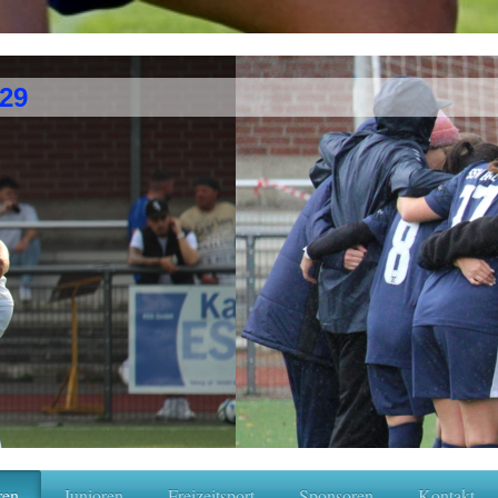
929
ren
Junioren
Freizeitsport
Sponsoren
Kontakt