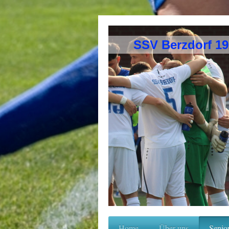
SSV Berzdorf 1
Home
Über uns
Senio